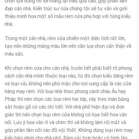
chọn lựa đúng nó sẽ mang lại hiệu quả cao, góp phần làm
đẹp căn nhà. Kiến trúc sư của chúng tôi sẽ tư vấn và giới
thiệu minh họa một số mẫu rèm cửa phù hợp với từng kiểu
nhà.
Trong một căn nhà, rèm cửa chiếm một diện tích rất lớn,
tạo nên những mảng màu lớn nên cần lựa chọn cẩn thận về
màu sắc.
Khi chọn rèm cửa cho căn nhà, trước hết phải biết rõ phong
cách căn nhà mình thuộc loại nào, từ đó chọn kiểu dáng rèm
và loại vải, không nên phó mặc cho nơi cung cấp là các cửa
hàng may rèm. Với loại nhà theo phong cách châu Âu hay
Pháp thì nên chọn các loại rèm hai lớp, cây treo màn bằng
sắt hoặc gỗ có các chi tiết. Với nhà phố hiện đại và đơn
giản thì nên chọn loại rèm cửa không có họa tiết hoa văn
nổi. Lưu ý hoa văn ít và chìm thì sẽ không làm rối mắt và
góp phần làm nổi các đồ nội thất. Không dùng loại rèm may
kiểu bèo nhún cho nhà phố. Rèm vải trơn hoặc có hình lập