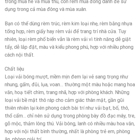
trong mùa hè và mùa thu, còn rèm mùa đông dành để sử
dụng trong cả mùa đông và mùa xuân.
Bạn có thể dùng rèm trúc, rèm kim loại nhẹ, rèm bằng nhựa
tổng hợp, rèm giấy hay rèm vải để trang trí nhà cửa. Tuy
nhiên, loại rèm phổ biến vẫn là rèm vải vì tính năng dễ giặt
tẩy, dễ lắp đặt, màu và kiểu phong phú, hợp với nhiều phong
cách nội thất.
Chất liệu
Loại vải bóng mượt, mềm mịn đem lại vẻ sang trọng như
nhung, gấm, đũi, lụa, voan… thường một màu hoặc mang hoa
văn, hoạ tiết chìm, trang nhã, hợp với phòng khách. Những
loại vải bề mặt thô ráp cho cảm giác thân mật, gần gũi
thiên nhiên lại kén phong cách bài trí như vải bạt, bố, thô,
thổ cẩm… chỉ nên sử dụng trong phòng bày đồ đạc mây, tre,
gỗ mộc, thảm lông thú. Vải bông, lanh có nhiều màu hoa văn,
hợp với nội thất bình thường, nhất là phòng trẻ em, phòng
ăn, phòng giải trí…