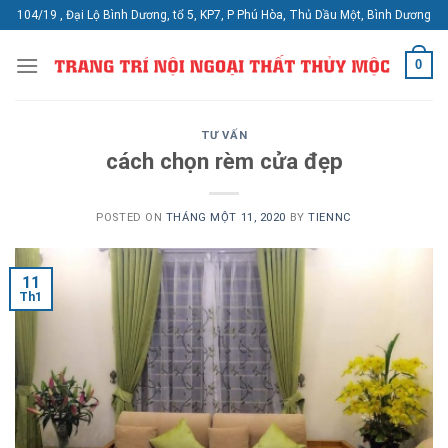
Skip
104/19 , Đại Lộ Bình Dương, tổ 5, KP7, P Phú Hòa, Thủ Dầu Một, Bình Dương
to
content
0
TƯ VẤN
cách chọn rèm cửa đẹp
POSTED ON
THÁNG MỘT 11, 2020
BY
TIENNC
11
Th1