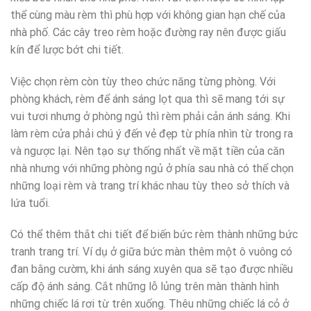
thể cùng màu rèm thì phù hợp với không gian hạn chế của
nhà phố. Các cây treo rèm hoặc đường ray nên được giấu
kín để lược bớt chi tiết.
Việc chọn rèm còn tùy theo chức năng từng phòng. Với
phòng khách, rèm để ánh sáng lọt qua thì sẽ mang tới sự
vui tươi nhưng ở phòng ngủ thì rèm phải cản ánh sáng. Khi
làm rèm cửa phải chú ý đến vẻ đẹp từ phía nhìn từ trong ra
và ngược lại. Nên tạo sự thống nhất về mặt tiền của căn
nhà nhưng với những phòng ngủ ở phía sau nhà có thể chọn
những loại rèm và trang trí khác nhau tùy theo sở thích và
lứa tuổi.
Có thể thêm thắt chi tiết để biến bức rèm thành những bức
tranh trang trí. Ví dụ ở giữa bức màn thêm một ô vuông có
đan bằng cườm, khi ánh sáng xuyên qua sẽ tạo được nhiều
cấp độ ánh sáng. Cắt những lỗ lủng trên màn thành hình
những chiếc lá rơi từ trên xuống. Thêu những chiếc lá cỏ ở