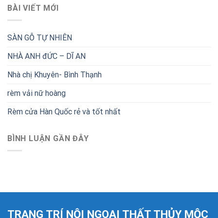
BÀI VIẾT MỚI
SÀN GỖ TỰ NHIÊN
NHÀ ANH đỨC – DĨ AN
Nhà chị Khuyên- Bình Thạnh
rèm vải nữ hoàng
Rèm cửa Hàn Quốc rẻ và tốt nhất
BÌNH LUẬN GẦN ĐÂY
TRANG TRÍ NỘI NGOẠI THẤT THỦY MỘC