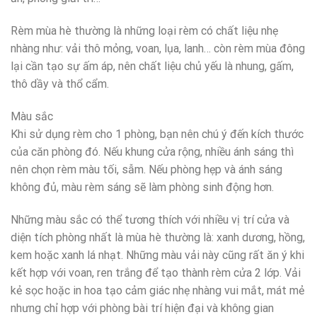
Rèm mùa hè thường là những loại rèm có chất liệu nhẹ
nhàng như: vải thô mỏng, voan, lụa, lanh… còn rèm mùa đông
lại cần tạo sự ấm áp, nên chất liệu chủ yếu là nhung, gấm,
thô dầy và thổ cẩm.
Màu sắc
Khi sử dụng rèm cho 1 phòng, bạn nên chú ý đến kích thước
của căn phòng đó. Nếu khung cửa rộng, nhiều ánh sáng thì
nên chọn rèm màu tối, sẫm. Nếu phòng hẹp và ánh sáng
không đủ, màu rèm sáng sẽ làm phòng sinh động hơn.
Những màu sắc có thể tương thích với nhiều vị trí cửa và
diện tích phòng nhất là mùa hè thường là: xanh dương, hồng,
kem hoặc xanh lá nhạt. Những màu vải này cũng rất ăn ý khi
kết hợp với voan, ren trắng để tạo thành rèm cửa 2 lớp. Vải
kẻ sọc hoặc in hoa tạo cảm giác nhẹ nhàng vui mắt, mát mẻ
nhưng chỉ hợp với phòng bài trí hiện đại và không gian