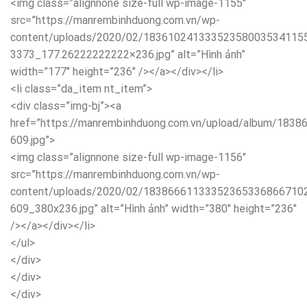
<img class=”alignnone size-full wp-image-1155″
src=”https://manrembinhduong.com.vn/wp-
content/uploads/2020/02/18361024133352358003534115
3373_177.26222222222×236.jpg” alt=”Hình ảnh”
width=”177″ height=”236″ /></a></div></li>
<li class=”da_item nt_item”>
<div class=”img-bj”><a
href=”https://manrembinhduong.com.vn/upload/album/18
609.jpg”>
<img class=”alignnone size-full wp-image-1156″
src=”https://manrembinhduong.com.vn/wp-
content/uploads/2020/02/18386661133352365336866710
609_380x236.jpg” alt=”Hình ảnh” width=”380″ height=”236″
/></a></div></li>
</ul>
</div>
</div>
</div>