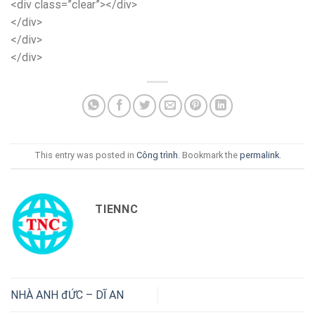
<div class=”clear”></div>
</div>
</div>
</div>
This entry was posted in
Công trình
. Bookmark the
permalink
.
TIENNC
NHÀ ANH đỨC – DĨ AN