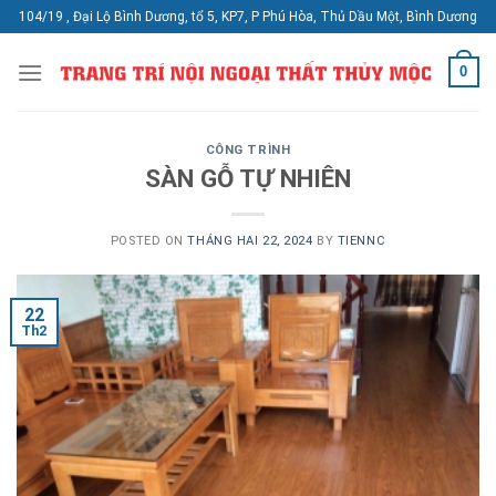
Skip
104/19 , Đại Lộ Bình Dương, tổ 5, KP7, P Phú Hòa, Thủ Dầu Một, Bình Dương
to
content
0
CÔNG TRÌNH
SÀN GỖ TỰ NHIÊN
POSTED ON
THÁNG HAI 22, 2024
BY
TIENNC
22
Th2