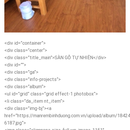
<div id=”container”>
<div class=”center”>
<div class=”title_main”>SÀN GỖ TỰ NHIÊN</div>
<div id=””>
<div class=”ga”>
<div class=”info-projects”>
<div class=”album”>
<ul id=”grid” class=”grid effect-1 photobox”>
<li class=”da_item nt_item”>
<div class=”img-bj”><a
href=”https://manrembinhduong.com.vn/upload/album/18
6187.jpg”>