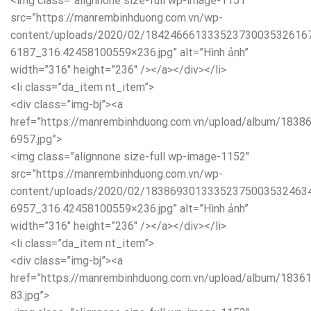
<img class=”alignnone size-full wp-image-1151″
src=”https://manrembinhduong.com.vn/wp-
content/uploads/2020/02/18424666133352373003532616
6187_316.42458100559×236.jpg” alt=”Hình ảnh”
width=”316″ height=”236″ /></a></div></li>
<li class=”da_item nt_item”>
<div class=”img-bj”><a
href=”https://manrembinhduong.com.vn/upload/album/18
6957.jpg”>
<img class=”alignnone size-full wp-image-1152″
src=”https://manrembinhduong.com.vn/wp-
content/uploads/2020/02/18386930133352375003532463
6957_316.42458100559×236.jpg” alt=”Hình ảnh”
width=”316″ height=”236″ /></a></div></li>
<li class=”da_item nt_item”>
<div class=”img-bj”><a
href=”https://manrembinhduong.com.vn/upload/album/18
83.jpg”>