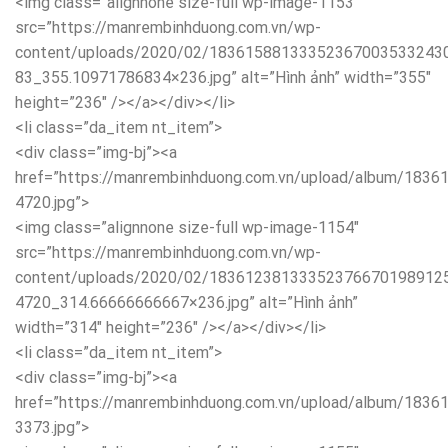
<img class=”alignnone size-full wp-image-1153″
src=”https://manrembinhduong.com.vn/wp-
content/uploads/2020/02/18361588133352367003533243
83_355.10971786834×236.jpg” alt=”Hình ảnh” width=”355″
height=”236″ /></a></div></li>
<li class=”da_item nt_item”>
<div class=”img-bj”><a
href=”https://manrembinhduong.com.vn/upload/album/18
4720.jpg”>
<img class=”alignnone size-full wp-image-1154″
src=”https://manrembinhduong.com.vn/wp-
content/uploads/2020/02/18361238133352376670198912
4720_314.66666666667×236.jpg” alt=”Hình ảnh”
width=”314″ height=”236″ /></a></div></li>
<li class=”da_item nt_item”>
<div class=”img-bj”><a
href=”https://manrembinhduong.com.vn/upload/album/18
3373.jpg”>