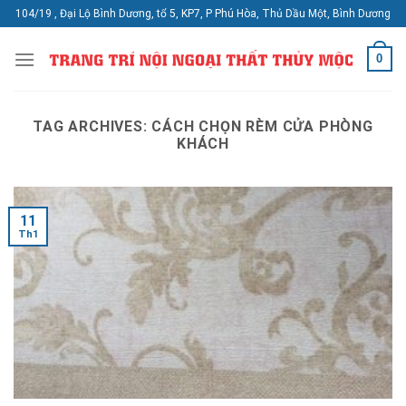
Skip
104/19 , Đại Lộ Bình Dương, tổ 5, KP7, P Phú Hòa, Thủ Dầu Một, Bình Dương
to
content
0
TAG ARCHIVES:
CÁCH CHỌN RÈM CỬA PHÒNG
KHÁCH
11
Th1