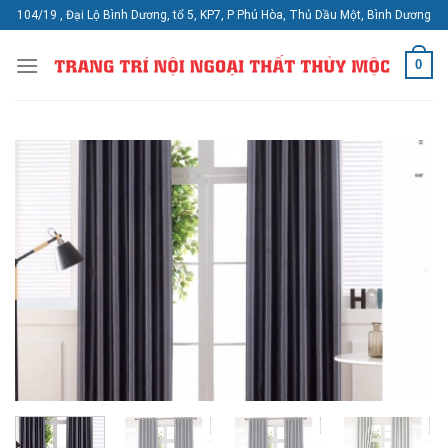
Skip
104/19 , Đại Lộ Bình Dương, tổ 5, KP7, P Phú Hòa, Thủ Dầu Một, Bình Dương
to
content
0